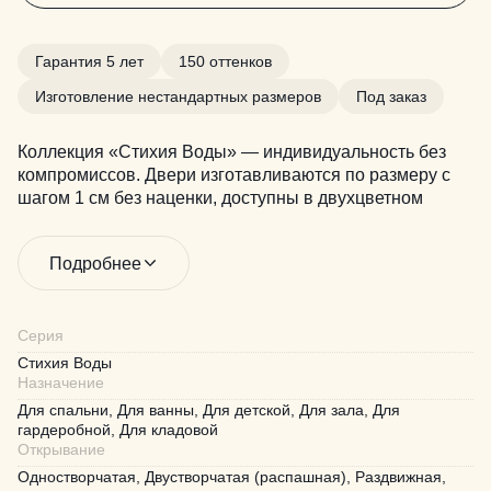
Гарантия 5 лет
150 оттенков
Изготовление нестандартных размеров
Под заказ
Коллекция «Стихия Воды» — индивидуальность без
компромиссов. Двери изготавливаются по размеру с
шагом 1 см без наценки, доступны в двухцветном
исполнении и более чем в 150 оттенках. Возможен
выпуск по эскизам. Быстрое производство, 5 лет
Подробнее
гарантии и комплексные интерьерные решения — всё
для воплощения ваших идей
Серия
Стихия Воды
Назначение
Для спальни, Для ванны, Для детской, Для зала, Для
гардеробной, Для кладовой
Открывание
Одностворчатая, Двустворчатая (распашная), Раздвижная,