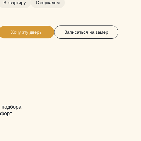
В квартиру
С зеркалом
Хочу эту дверь
Записаться на замер
о подбора
мфорт.