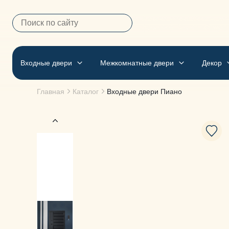
Выбираем двери честно, удо
— фамилия. Мы не обещае
Входные двери
Межкомнатные двери
Декор
Главная
Каталог
Входные двери
Пиано