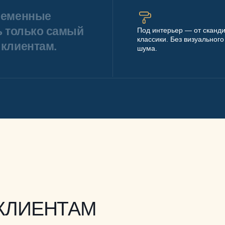
ременные
ь только самый
Под интерьер — от сканди
классики. Без визуального
клиентам.
шума.
КЛИЕНТАМ