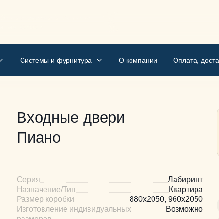
бно и с гарантией. Kapunov
м, мы делаем
Системы и фурнитура
О компании
Оплата, доста
Входные двери
Пиано
Серия
Лабиринт
Назначение/Тип
Квартира
Размер коробки
880х2050, 960х2050
Изготовление индивидуальных
Возможно
размеров