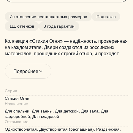
Изготовление нестандартных размеров
Под заказ
111 оттенков
3 года гарантии
Коллекция «Стихия Огня» — надёжность, проверенная
на каждом этапе. Двери создаются из российских
материалов, прошедших строгий отбор, и проходят
тройной контроль качества перед отправкой. 36
месяцев гарантии на каждое изделие. Более 100
Подробнее
цветов в палитре — для смелых решений и уверенного
выбора.
Серия
Стихия Огня
Назначение
Для спальни, Для ванны, Для детской, Для зала, Для
гардеробной, Для кладовой
Открывание
Одностворчатая, Двустворчатая (распашная), Раздвижная,