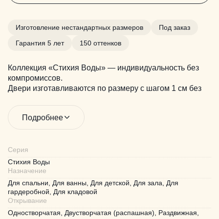
Изготовление нестандартных размеров
Под заказ
Гарантия 5 лет
150 оттенков
Коллекция «Стихия Воды» — индивидуальность без
компромиссов.
Двери изготавливаются по размеру с шагом 1 см без
наценки, доступны в двухцветном исполнении и более
чем в 150 оттенках. Возможен выпуск по эскизам.
Подробнее
Быстрое производство, 5 лет гарантии и комплексные
интерьерные решения — всё для воплощения ваших
идей.
Серия
Стихия Воды
Назначение
Для спальни, Для ванны, Для детской, Для зала, Для
гардеробной, Для кладовой
Открывание
Одностворчатая, Двустворчатая (распашная), Раздвижная,