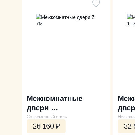
Межкомнатные
Меж
двери
две
Z 7M
Z 1-
Современный стиль
Неоклас
26 160
₽
32 