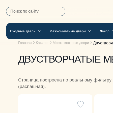
Выбираем двери честно, удо
— фамилия. Мы не обещае
Входные двери
Межкомнатные двери
Декор
Главная
Каталог
Межкомнатные двери
Двустворч
ДВУСТВОРЧАТЫЕ М
Страница построена по реальному фильтру 
(распашная).