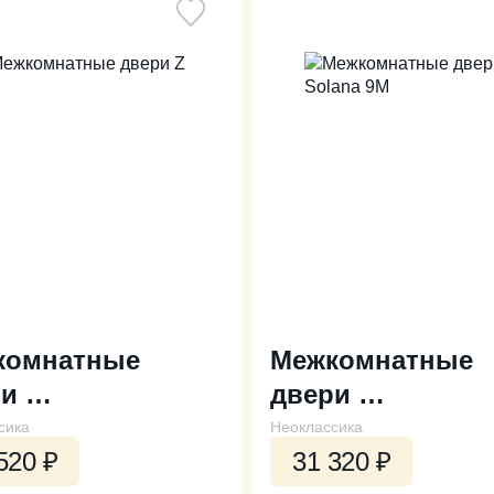
комнатные
Межкомнатные
ри
двери
D
Solana 9M
сика
Неоклассика
520
₽
31 320
₽