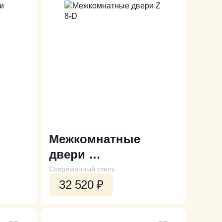
Межкомнатные
двери
Z 8-D
Современный стиль
32 520
₽