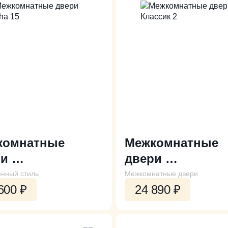
комнатные
Межкомнатные
ри
двери
a 15
Классик 2
нный стиль
Межкомнатные двери
600
₽
24 890
₽