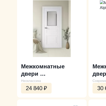
Межкомнатные
Меж
двери
две
Monza 5.2 ДО
Alph
Неоклассика
Совреме
24 840
₽
30 