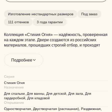
Изготовление нестандартных размеров
Под заказ
111 оттенков
3 года гарантии
Коллекция «Стихия Огня» — надёжность, проверенная
на каждом этапе. Двери создаются из российских
материалов, прошедших строгий отбор, и проходят
тройной контроль качества перед отправкой. 36
месяцев гарантии на каждое изделие. Более 100
Подробнее
цветов в палитре — для смелых решений и уверенного
выбора.
Серия
Стихия Огня
Назначение
Для спальни, Для ванны, Для детской, Для зала, Для
гардеробной, Для кладовой
Открывание
Одностворчатая, Двустворчатая (распашная), Раздвижная,