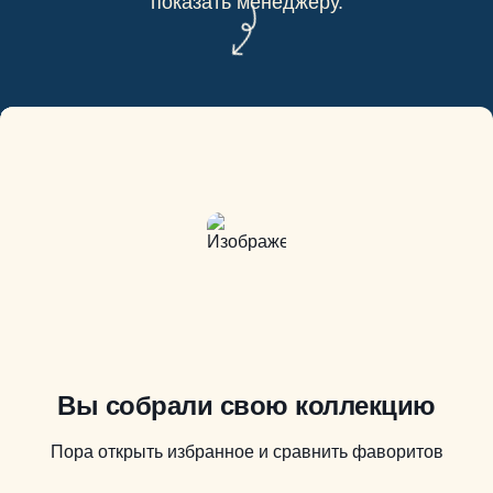
показать менеджеру.
Вы собрали свою коллекцию
Пора открыть избранное и сравнить фаворитов
39 827 ₽
17 760 ₽
84 658 ₽
20 520 ₽
65000 ₽
16 680 ₽
44 160 ₽