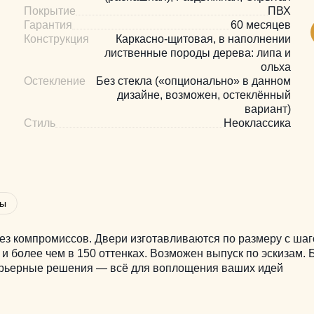
Покрытие
ПВХ
Гарантия
60 месяцев
Конструкция
Каркасно-щитовая, в наполнении
лиственные породы дерева: липа и
ольха
Остекление
Без стекла («опционально» в данном
дизайне, возможен, остеклённый
вариант)
Стиль
Неоклассика
вы
з компромиссов. Двери изготавливаются по размеру с шаг
 и более чем в 150 оттенках. Возможен выпуск по эскизам.
терьерные решения — всё для воплощения ваших идей