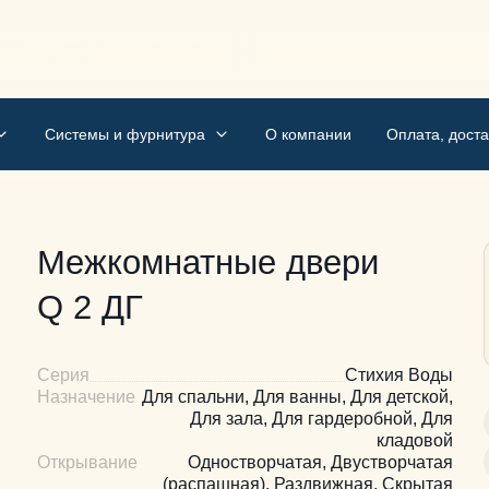
бно и с гарантией. Kapunov
м, мы делаем
Системы и фурнитура
О компании
Оплата, доста
Межкомнатные двери
Q 2 ДГ
Серия
Стихия Воды
Назначение
Для спальни, Для ванны, Для детской,
Для зала, Для гардеробной, Для
кладовой
Открывание
Одностворчатая, Двустворчатая
(распашная), Раздвижная, Скрытая