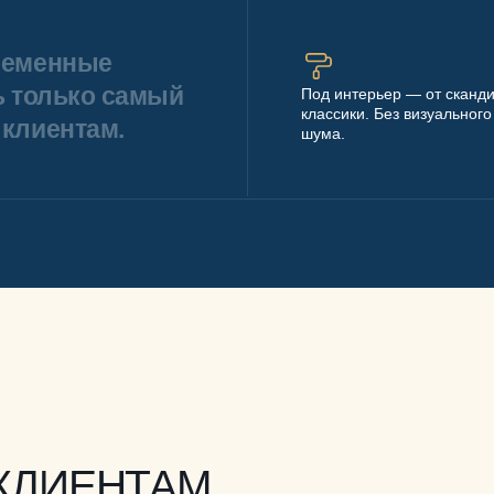
ременные
ь только самый
Под интерьер — от сканди
классики. Без визуального
клиентам.
шума.
КЛИЕНТАМ