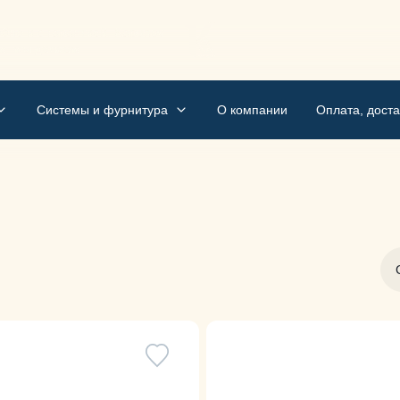
бно и с гарантией. Kapunov
м, мы делаем
Системы и фурнитура
О компании
Оплата, доста