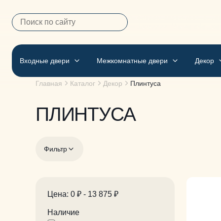
Выбираем двери честно, удо
— фамилия. Мы не обещае
Входные двери
Межкомнатные двери
Декор
Главная
Каталог
Декор
Плинтуса
ПЛИНТУСА
Фильтр
Цена:
0 ₽
-
13 875 ₽
Наличие