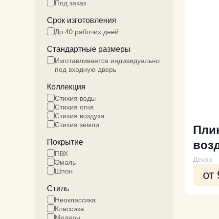
Под заказ
Срок изготовления
До 40 рабочих дней
Стандартные размеры
Изготавливается индивидуально
под входную дверь
Коллекция
Стихия воды
Стихия огня
Стихия воздуха
Стихия земли
Пли
Покрытие
воз
ПВХ
Декор
Эмаль
Шпон
от
Стиль
Неоклассика
Классика
Модерн