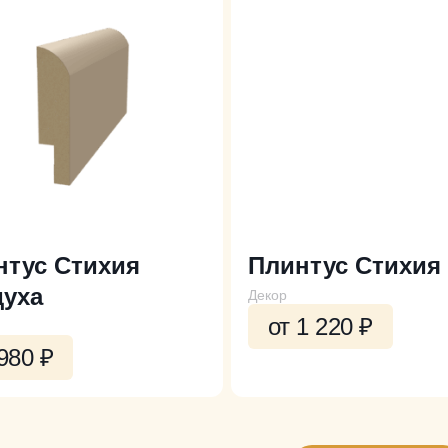
нтус Стихия
Плинтус Стихия
духа
Декор
от 1 220
₽
 980
₽