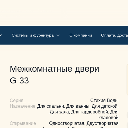
бно и с гарантией. Kapunov
м, мы делаем
Системы и фурнитура
О компании
Оплата, доста
Межкомнатные двери
G 33
Серия
Стихия Воды
Назначение
Для спальни, Для ванны, Для детской,
Для зала, Для гардеробной, Для
кладовой
Открывание
Одностворчатая, Двустворчатая