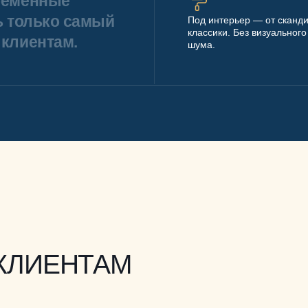
ременные
ь только самый
Под интерьер — от сканди
классики. Без визуального
клиентам.
шума.
КЛИЕНТАМ