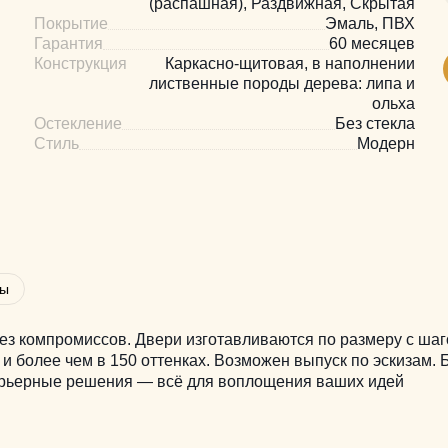
(распашная), Раздвижная, Скрытая
Покрытие
Эмаль, ПВХ
Гарантия
60 месяцев
Конструкция
Каркасно-щитовая, в наполнении
лиственные породы дерева: липа и
ольха
Остекление
Без стекла
Стиль
Модерн
вы
з компромиссов. Двери изготавливаются по размеру с шаг
 и более чем в 150 оттенках. Возможен выпуск по эскизам.
терьерные решения — всё для воплощения ваших идей