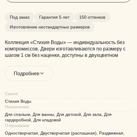
Под заказ
Гарантия 5 лет
150 оттенков
Изготовление нестандартных размеров
Коллекция «Стихия Воды» — индивидуальность без
компромиссов. Двери изготавливаются по размеру с
шагом 1 см без наценки, доступны в двухцветном
исполнении и более чем в 150 оттенках. Возможен
выпуск по эскизам. Быстрое производство, 5 лет
Подробнее
гарантии и комплексные интерьерные решения — всё
для воплощения ваших идей
Серия
Стихия Воды
Назначение
Для спальни, Для ванны, Для детской, Для зала, Для
гардеробной, Для кладовой
Открывание
Одностворчатая, Двустворчатая (распашная), Раздвижная,