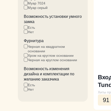
Муар 7024
Муар серый
Возможность установки умного
замка
Есть
Нет
Фурнитура
Черная на квадратном
основании
Хром на круглом основании
Черная на круглом основании
Возможность изменения
дизайна и комплектации по
Вхо
желанию заказчика
Tund
Есть
Нет
Хиты п
91