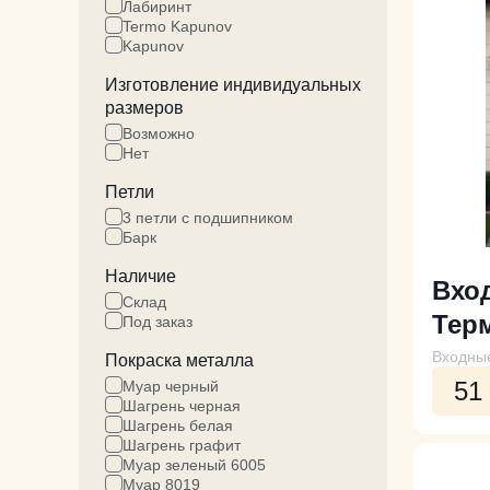
Лабиринт
Termo Kapunov
Kapunov
Изготовление индивидуальных
размеров
Возможно
Нет
Петли
3 петли с подшипником
Барк
Наличие
Вхо
Склад
Тер
Под заказ
Входны
Покраска металла
51
Муар черный
Шагрень черная
Шагрень белая
Шагрень графит
Муар зеленый 6005
Муар 8019