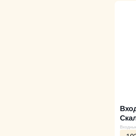
Вхо
Скал
Входны